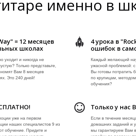
гитаре именно в шк
Way" = 12 месяцев
4 урока в "Ro
альных школах
ошибок в сам
о уходит и никогда не
Каждый желающий науч
пустую? Только представьте,
ужасной проблемой: с 
ономят Вам 8 месяцев
Вы готовы потратить 
ях. Это 240 дней!
по крупицам, методом
обучения?
ЕСПЛАТНО!
Только у нас 
моции уже на первом
Если в течение месяц
ции наших специалистов 9 из
домашних заданий и у
т обучение. Придите и
мы гарантируем Вам в