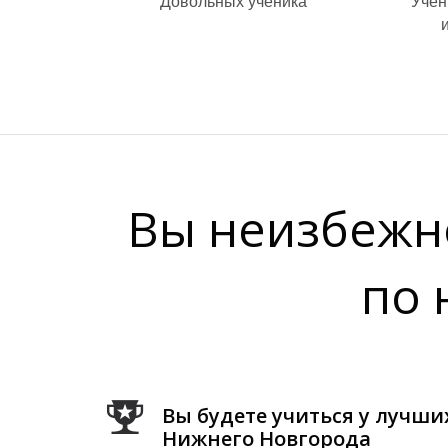
Довольных ученика
Учен
Вы неизбежн
по 
Вы будете учиться у лучш
Нижнего Новгорода