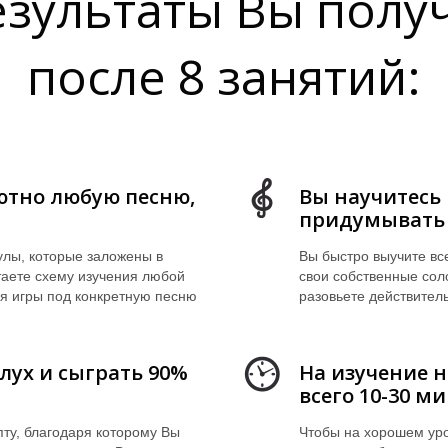
езультаты Вы полу
после 8 занятий:
ютно любую песню,
Вы научитесь 
придумывать 
улы, которые заложены в
Вы быстро выучите вс
таете схему изучения любой
свои собственные соло
ля игры под конкретную песню
разовьете действител
лух и сыграть 90%
На изучение н
всего 10-30 м
пту, благодаря которому Вы
Чтобы на хорошем ур