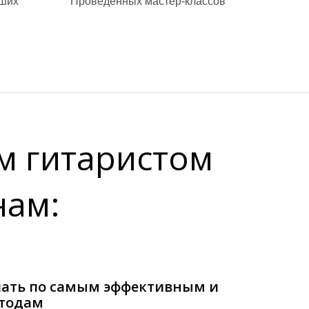
аших
Проведенных мастер-классов
м гитаристом
нам:
учать по самым эффективным и
тодам