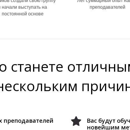
иков создали свою группу
Лет суммарный опыт н
и начали выступать на
преподавателей
постоянной основе
о станете отличны
нескольким причи
их преподавателей
Вас будут об
новейшим ме