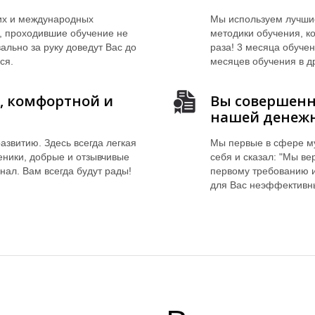
их и международных
Мы используем лучши
й, проходившие обучение не
методики обучения, к
вально за руку доведут Вас до
раза! 3 месяца обуче
ся.
месяцев обучения в д
й, комфортной и
Вы совершенн
нашей денежн
азвитию. Здесь всегда легкая
Мы первые в сфере му
еники, добрые и отзывчивые
себя и сказал: "Мы ве
нал. Вам всегда будут рады!
первому требованию и
для Вас неэффективн