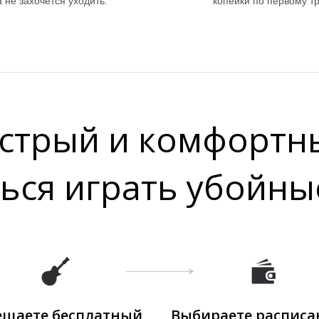
 не захочется уходить.
копейки по первому т
стрый и комфортн
ься играть убойны
ещаете бесплатный
Выбираете расписа