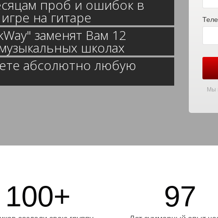
месяцам проб и ошибок в
игре на гитаре
Теле
kWay" заменят Вам 12
х музыкальных школах
аете абсолютно любую
Мы 
100+
97